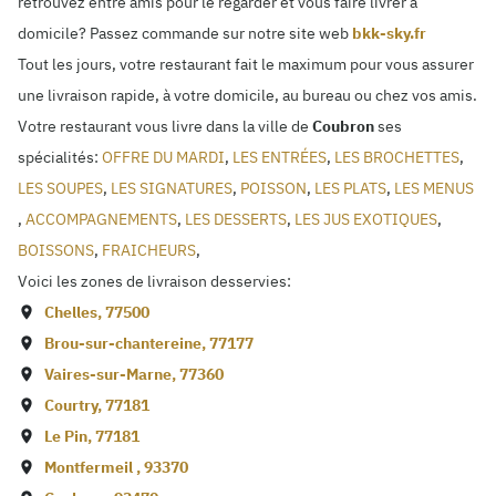
retrouvez entre amis pour le regarder et vous faire livrer à
domicile? Passez commande sur notre site web
bkk-sky.fr
Tout les jours, votre restaurant fait le maximum pour vous assurer
une livraison rapide, à votre domicile, au bureau ou chez vos amis.
Votre restaurant vous livre dans la ville de
Coubron
ses
spécialités:
OFFRE DU MARDI
,
LES ENTRÉES
,
LES BROCHETTES
,
LES SOUPES
,
LES SIGNATURES
,
POISSON
,
LES PLATS
,
LES MENUS
,
ACCOMPAGNEMENTS
,
LES DESSERTS
,
LES JUS EXOTIQUES
,
BOISSONS
,
FRAICHEURS
,
Voici les zones de livraison desservies:
Chelles
,
77500
Brou-sur-chantereine
,
77177
Vaires-sur-Marne
,
77360
Courtry
,
77181
Le Pin
,
77181
Montfermeil
,
93370