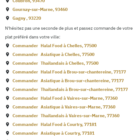
Coubron
,
93470
Gournay-sur-Marne
,
93460
Gagny
,
93220
N'hésitez pas une seconde de plus et passez commande de votre
plat préféré dans votre ville:
Commander
Halal Food à
Chelles
,
77500
Commander
Asiatique à
Chelles
,
77500
Commander
Thailandais à
Chelles
,
77500
Commander
Halal Food à
Brou-sur-chantereine
,
77177
Commander
Asiatique à
Brou-sur-chantereine
,
77177
Commander
Thailandais à
Brou-sur-chantereine
,
77177
Commander
Halal Food à
Vaires-sur-Marne
,
77360
Commander
Asiatique à
Vaires-sur-Marne
,
77360
Commander
Thailandais à
Vaires-sur-Marne
,
77360
Commander
Halal Food à
Courtry
,
77181
Commander
Asiatique à
Courtry
,
77181